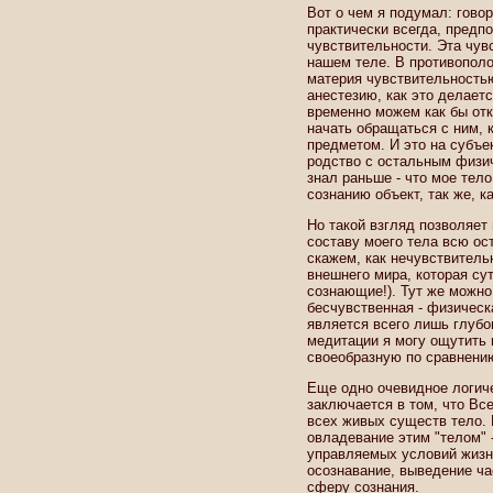
Вот о чем я подумал: гово
практически всегда, предп
чувствительности. Эта чув
нашем теле. В противопол
материя чувствительностью
анестезию, как это делает
временно можем как бы отк
начать обращаться с ним, 
предметом. И это на субъе
родство с остальным физиче
знал раньше - что мое тел
сознанию объект, так же, к
Но такой взгляд позволяет 
составу моего тела всю о
скажем, как нечувствительн
внешнего мира, которая су
сознающие!). Тут же можно
бесчувственная - физическа
является всего лишь глубо
медитации я могу ощутить 
своеобразную по сравнению
Еще одно очевидное логиче
заключается в том, что Вс
всех живых существ тело.
овладевание этим "телом" 
управляемых условий жизн
осознавание, выведение ча
сферу сознания.