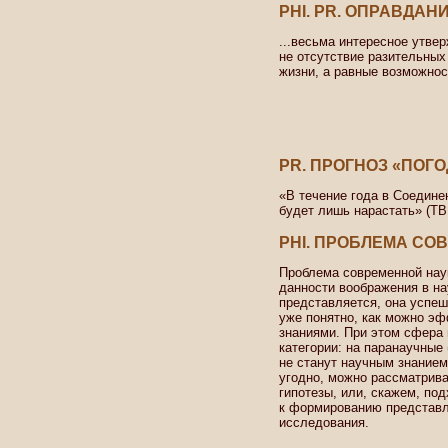
PHI. PR. ОПРАВДАН
...весьма интересное утвер
не отсутствие разительных
жизни, а равные возможнос
PR. ПРОГНОЗ «ПОГО
«В течение года в Соедине
будет лишь нарастать» (ТВ,
PHI. ПРОБЛЕМА СО
Проблема современной наук
данности воображения в на
представляется, она успеш
уже понятно, как можно э
знаниями. При этом сфера 
категории: на паранаучные 
не станут научным знанием 
угодно, можно рассматрива
гипотезы, или, скажем, по
к формированию представл
исследования.