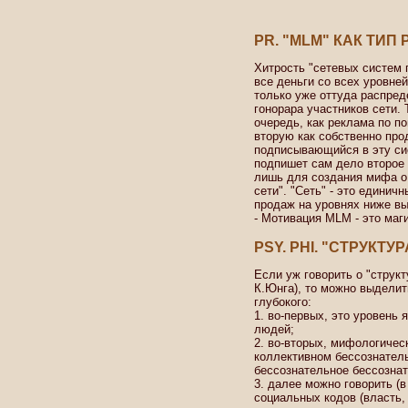
PR. "MLM" КАК ТИП
Хитрость "сетевых систем 
все деньги со всех уровне
только уже оттуда распред
гонорара участников сети. 
очередь, как реклама по п
вторую как собственно про
подписывающийся в эту сис
подпишет сам дело второе 
лишь для создания мифа о
сети". "Сеть" - это едини
продаж на уровнях ниже вы
- Мотивация MLM - это маг
PSY. PHI. "СТРУКТУ
Если уж говорить о "структ
К.Юнга), то можно выделит
глубокого:
1. во-первых, это уровень 
людей;
2. во-вторых, мифологичес
коллективном бессознатель
бессознательное бессознат
3. далее можно говорить (
социальных кодов (власть, 