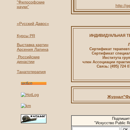
"Философские
http://
науки"
«
Русский Давос
»
Курсы PR
ИНДИВИДУАЛЬНАЯ Т
Выставка картин
Сертификат терапевта
Арсения Лапина
Сертификат специал
Российские
Института гру
династии
член Ассоциации практи
Связь: (495) 724 
Танатотерапия
Журнал"Фи
Подпишите
"Искусство Public 