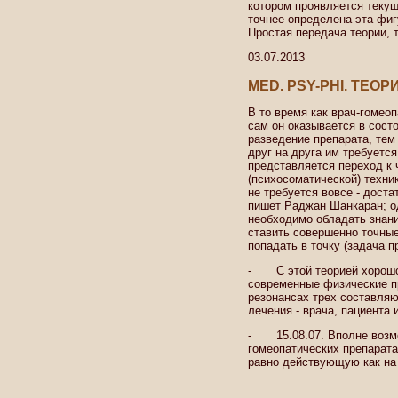
котором проявляется текущ
точнее определена эта фиг
Простая передача теории, 
03.07.2013
MED. PSY-PHI. ТЕО
В то время как врач-гомеоп
сам он оказывается в сост
разведение препарата, тем
друг на друга им требуется
представляется переход к 
(психосоматической) техни
не требуется вовсе - доста
пишет Раджан Шанкаран; од
необходимо обладать знан
ставить совершенно точные
попадать в точку (задача п
- С этой теорией хорошо 
современные физические п
резонансах трех составля
лечения - врача, пациента 
- 15.08.07. Вполне возмо
гомеопатических препарата
равно действующую как на в