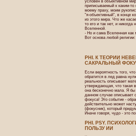
условен в объективном мир
приписываемый к каким-то 
моему праху, моим рукопис
"я-объективный", в конце к
из этого мира. Что же кас
то его и так нет, и никогда
Вселенной.
- Но и сама Вселенная как 
Вот основа любой религии:
PHI. К ТЕОРИИ НЕВ
САКРАЛЬНЫЙ ФОК
Если вероятность того, что
обратится в лед равна нул
реальность описывает мате
утверждающая, что такая в
она бесконечно мала. Я бы 
данном случае описывает 
фокуса! Это событие - обра
действительно может насту
(фокусник), который придум
Иначе говоря, чудо - это п
PHI. PSY. ПСИХОЛО
ПОЛЬЗУ ИИ