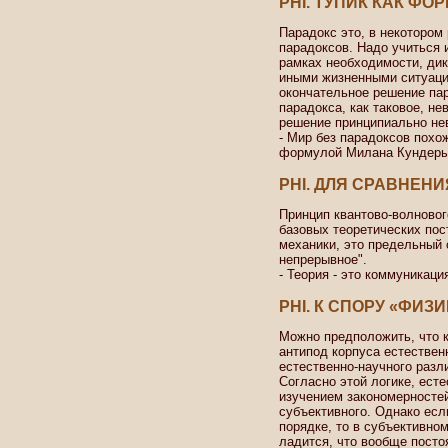
PHI. ТУПИК КАК ФО
Парадокс это, в некотором 
парадоксов. Надо учиться и
рамках необходимости, ди
иными жизненными ситуация
окончательное решение па
парадокса, как таковое, н
решение принципиально не
- Мир без парадоксов похож
формулой Милана Кундеры
PHI. ДЛЯ СРАВНЕНИ
Принцип квантово-волновог
базовых теоретических пос
механики, это предельный 
непрерывное".
- Теория - это коммуникаци
PHI. К СПОРУ «ФИЗ
Можно предположить, что к
антипод корпуса естествен
естественно-научного разл
Согласно этой логике, ест
изучением закономерностей
субъективного. Однако есл
порядке, то в субъективном
ладится, что вообще посто