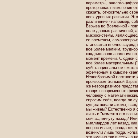
параметры, аналого-цифро
претерпевает изменения от
сказать, относительно сво
всех уровнях развития. Эт
различение - например, со
Взрыва во Вселенной - повт
поле данных различений, а
микросистемы, являющиеся
со временем, самовоспроиз
становится вполне заурядн
все более мелким, трудно
квадрильонов аналогичных
момент времени. С одной с
все более материальным ("
субстанциональном смысле 
эфемерным в смысле квант
Невообразимой плотности м
произошел Большой Взрыв,
же невообразимое представ
говорят современные физик
человеку с математическим
спросим себя, всегда ли с
существовали атомы, всегд
мы живем? Естественно я с
лишь с "момента его возник
сейчас, минуту назад? Или
миллиардов лет назад, как
вопрос иначе, правда ли, ч
возникли лишь тогда, когд
это именно так и есть - в 