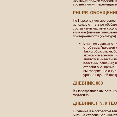
иерархии низший уровень п
уровней могут перемещаться
PHI. PR. ОБОБЩЕН
По Парсонсу четыре основ
используют четыре обобще
составными частями социал
влияние (личные отношения
приверженности (культура).
Влияние зависит от 
от объема "дающей л
Таким образом, любо
экономике агентом,
являются инвестиции 
властных решений; в
степени обобщения ц
бы говорить не о кул
уровне научной абст
ДНЕВНИК. 888
В бюрократических организ
медленно...
ДНЕВНИК. FIN. К 
Обучение в московском геш
быть на стороне большинст