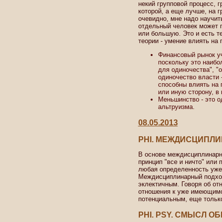
некий групповой процесс, г
которой, а еще лучше, на г
очевидно, мне надо научит
отдельный человек может п
или большую. Это и есть т
теории - умение влиять на
Финансовый рынок уч
поскольку это наибо
для одиночества", "о
одиночество власти -
способны влиять на 
или иную сторону, в
Меньшинство - это о
альтруизма.
08.05.2013
PHI. МЕЖДИСЦИПЛ
В основе междисциплинарн
принцип "все и ничто" или 
любая определенность уже
Междисциплинарный подход
эклектичным. Говоря об от
отношения к уже имеющимся
потенциальным, еще тольк
PHI. PSY. СМЫСЛ О