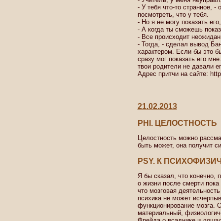
- У тебя что-то странное, -
посмотреть, что у тебя.
- Но я не могу показать его,
- А когда ты сможешь показ
- Все происходит неожиданн
- Тогда, - сделал вывод Ба
характером. Если бы это б
сразу мог показать его мне.
твои родители не давали ег
Адрес притчи на сайте: http:
21.02.2013
PHI. ЦЕЛОСТНОСТЬ
Целостность можно рассмат
быть может, она получит с
PSY. К ПСИХОФИЗИ
Я бы сказал, что конечно, 
о жизни после смерти пока 
что мозговая деятельность 
психика не может исчерпы
функционирование мозга. О
материальный, физиологич
Фрейда о всаднике и лошади