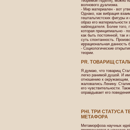
теоремой Геделя), можно н
волнового дуализма.
- Мир материален - вот утв
Однако, как вибрация вза
гештальтистских фигуры и 
образ его материальности 
наблюдателя. Более того, 
которая принципиально - п
как быть постоянной, так и
суть спонтанность. Произв
иррациональная данность б
- Социологические открыти
теории.
PR. ТОВАРИЩ СТАЛ
Я думаю, что товарищ Стал
легко ранимой душой. И им
отношению к окружающим, 
жаловались Ленину. Сталин
его чувствительности. Такж
оправдывает его поведения
PHI. ТРИ СТАТУСА 
МЕТАФОРА
Метаморфоза научных идей:
превращается в научную те