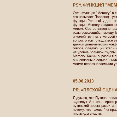
PSY. ФУНКЦИЯ "ME
Суть функции "Memory" в со
его называет Парсонс) - ус
функция Personality дает н
функция Memory создает об
живем. Соответственно, ра
разыгрывающийся между Id 
и малой группы, в которой 
вопрос о том, откуда все э
данной динамической конфи
говоря, следующий этап - 
на уровне большой группы;
Memory. Каким образом я п
они связаны с социальным
моими неосознаваемыми ус
05.06.2013
PR. «ПЛОХОЙ СЦЕН
Я думаю, что Путина, после
задвинут. А столь широко
путинский проект развития 
потому, что таковы "их нра
пирамиды власти.