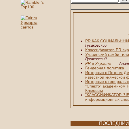
PR КАК СОЦИАЛЬНЫ
Гусаковский
Классификатор PR вир
Украинский гамбит или
Гусаковский
PR в Украине
Анат
Гендерная политика
Интервью c Петром Д
известной княжеской 
Интервью с генераль
"Спектр",академиком
Клюевым
"КЛАССИФИКАТОР “ЧЕ
информационных спец
ПОСЛЕДНИЙ