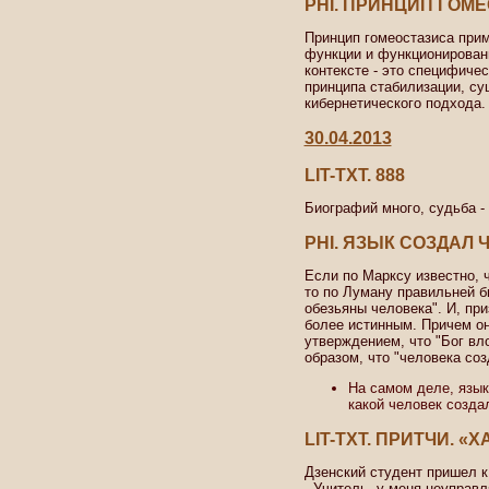
PHI. ПРИНЦИП ГОМ
Принцип гомеостазиса при
функции и функционировани
контексте - это специфиче
принципа стабилизации, су
кибернетического подхода.
30.04.2013
LIT-TXT. 888
Биографий много, судьба - 
PHI. ЯЗЫК СОЗДАЛ 
Если по Марксу известно, ч
то по Луману правильней б
обезьяны человека". И, пр
более истинным. Причем он
утверждением, что "Бог вл
образом, что "человека соз
На самом деле, язык
какой человек созда
LIT-TXT. ПРИТЧИ. «
Дзенский студент пришел к
- Учитель, у меня неуправл