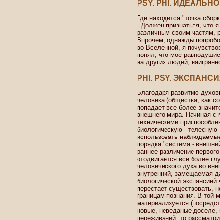
PSY. PHI. ИДЕАЛЬН
Где находится "точка сборк
- Должен признаться, что 
различным своим частям, 
Впрочем, однажды попробо
во Вселенной, я почувство
понял, что мое равнодуши
на других людей, наигранн
PHI. PSY. ЭКСПАНС
Благодаря развитию духов
человека (общества, как с
попадает все более значит
внешнего мира. Начиная с 
техническими приспособле
биологическую - телесную 
использовать наблюдаемые
порядка "система - внешний
раннее различение первого
отодвигается все более гл
человеческого духа во вне
внутренний, замещаемая д
биологической экспансией 
перестает существовать, но
границам познания. В той 
материализуется (посредс
новые, неведаные доселе, 
переживаний, то рассматри