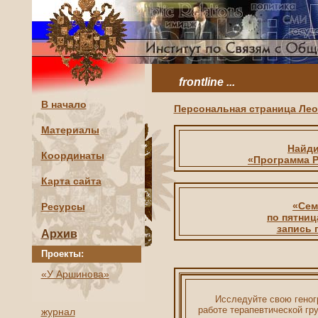
frontline ...
В начало
Персональная страница Ле
Материалы
Найди
Координаты
«Программа Р
Карта сайта
«Сем
Ресурсы
по пятниц
запись п
Архив
Проекты:
«У Аршинова»
Исследуйте свою геног
работе терапевтической г
журнал