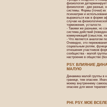
физиология детерминирует 
физиология - две разные, 
системы. Формы (точки) их
психиатрии и использовани
выражаться как в форме аф
случае на физиологической
торможения, усталости.
- Такими же разными, но 
система действий (поведен
коммуникаций (смыслов, яз
- Что является аналогом п
Очевидно, это переживани
социальным ролям, функци
отношения участников форм
сообщества - малой группы,
настроение в обществе (бо
PSY. ВЛИЯНИЕ ДИН
МАЛУЮ
Динамика малой группы в к
границе, тем опаснее. Инач
моему внутреннему самоощ
опаснее для меня терапевт
PHI. PSY. МОЕ ВСЕ