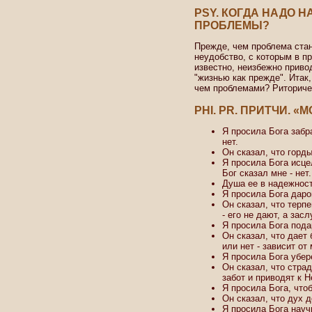
PSY. КОГДА НАДО 
ПРОБЛЕМЫ?
Прежде, чем проблема стан
неудобство, с которым в п
известно, неизбежно приво
"жизнью как прежде". Итак
чем проблемами? Риториче
PHI. PR. ПРИТЧИ. 
Я просила Бога забр
нет.
Он сказал, что горды
Я просила Бога исце
Бог сказал мне - нет.
Душа ее в надежност
Я просила Бога даров
Он сказал, что терп
- его не дают, а зас
Я просила Бога подар
Он сказал, что дает 
или нет - зависит от 
Я просила Бога убере
Он сказал, что стра
забот и приводят к Н
Я просила Бога, чтоб
Он сказал, что дух 
Я просила Бога науч