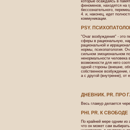
которые осаждаясь в памя
феноменов, находятся на г
бессознательного, перемещ
4. и, наконец, идет полно
коммуникации.
PSY. ПСИХОПАТОЛО
"Очаг возбуждения" - это 
сферы в рациональную, на
рациональной и иррациона
нормы, психопатология. Оч
сильном эмоциональном по
ненормальности человека в
возможности для него соот
одной стороны (внешне, об
собственное возбуждение,
а с другой (внутренне), от
ДНЕВНИК. PR. ПРО 
Весь гламур делается чере
PHI. PR. К СВОБОДЕ
По крайней мере одним из 
что он может сам выбирать