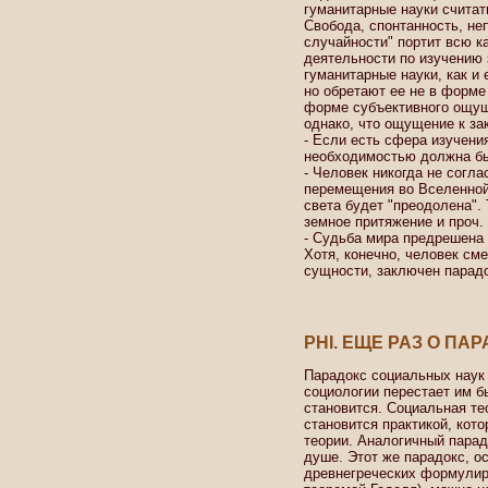
гуманитарные науки считат
Свобода, спонтанность, не
случайности" портит всю к
деятельности по изучению 
гуманитарные науки, как и 
но обретают ее не в форме
форме субъективного ощущ
однако, что ощущение к за
- Если есть сфера изучения
необходимостью должна бы
- Человек никогда не согла
перемещения во Вселенной 
света будет "преодолена". 
земное притяжение и проч.
- Судьба мира предрешена 
Хотя, конечно, человек смер
сущности, заключен парадо
PHI. ЕЩЕ РАЗ О ПА
Парадокс социальных наук 
социологии перестает им б
становится. Социальная те
становится практикой, кото
теории. Аналогичный парадо
душе. Этот же парадокс, о
древнегреческих формулир