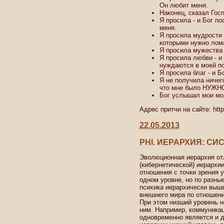
Он любит меня.
Наконец, сказал Госп
Я просила - и Бог п
меня.
Я просила мудрости 
которыми нужно лома
Я просила мужества 
Я просила любви - и
нуждаются в моей п
Я просила благ - и Б
Я не получила ничего
что мне было НУЖН
Бог услышал мои мо
Адрес притчи на сайте: http:/
22.05.2013
PHI. ИЕРАРХИЯ: С
Эволюционная иерархия от
(кибернетической) иерархи
отношения с точки зрения у
одном уровне, но по разные
психика иерархически выше
внешнего мира по отношению
При этом низший уровень н
ним. Например, коммуникац
одновременно является и д