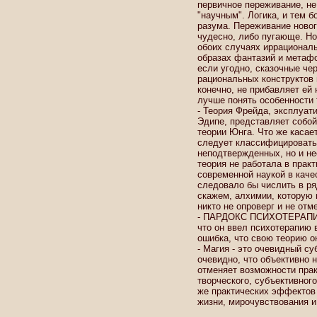
первичное переживание, н
"научным". Логика, и тем б
разума. Переживание новог
чудесно, либо пугающе. Но
обоих случаях иррациональ
образах фантазий и метафо
если угодно, сказочные че
рациональных конструктов н
конечно, не прибавляет ей 
лучше понять особенности 
- Теория Фрейда, эксплуат
Эдипе, представляет собой
теории Юнга. Что же касает
следует классифицировать 
неподтвержденных, но и не
теория не работала в прак
современной наукой в качес
следовало бы числить в ря
скажем, алхимии, которую 
никто не опроверг и не отм
- ПАРДОКС ПСИХОТЕРАПИИ.
что он ввел психотерапию в
ошибка, что свою теорию о
- Магия - это очевидный с
очевидно, что объективно н
отменяет возможности практ
творческого, субъективного
же практических эффектов 
жизни, мирочувствования и 