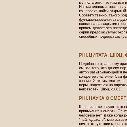
мы полагали, что нам все и
Иными словами, поскольку
как проект, найти открытый
Соответственно, такого ро
функционирования стандартн
нацелена на закрытие гориз
причем делает это посред
серии предсказуемых эксп
способных подверстать (ра
PHI. ЦИТАТА. ШЮЦ.
Подобно театральному зри
смысл того, что до сих пор
автор разыгрывающейся пе
концов ее значение. Сам ф
знания. Хотя мы можем, в 
веры, надеяться на опреде
неизвестен (Шюц, с.683).
PHI. НАУКА О СМЕР
Классическая наука - это н
привыкания к смерти. Опыт
человека нет. Даже когда р
"наблюдателе", мир остает
ничто, отсутствие меня в э