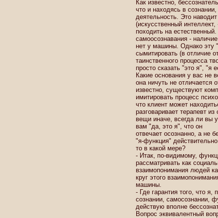
Как известно, бессознател
что и находясь в сознании
деятельность. Это наводит
(искусственный интеллект, 
походить на естественный.
самоосознавания - наличие
нет у машины. Однако эту 
сымитировать (в отличие от
таинственного процесса тво
просто сказать "это я", "я 
Какие основания у вас не 
она ничуть не отличается о
известно, существуют ком
имитировать процесс психо
что клиент может находить
разговаривает терапевт из
вещи иначе, всегда ли вы 
вам "да, это я", что он
отвечает осознанно, а не б
"я-функция" действительно
то в какой мере?
- Итак, по-видимому, функц
рассматривать как социал
взаимопонимания людей как
круг этого взаимопонимани
машины.
- Где гарантия того, что я
сознании, самосознании, фу
действую вполне бессознате
Вопрос эквивалентный вопр