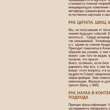
становится ложной теорией
инициирующую появление н
метафоры гуманитарное зн
естественно-научным и нао
PHI. ЦИТАТА. ШЮЦ.
Мы, не получившие от бого
знания будущих событий. М
молиться... Среди апокриф
так называемый, "Алкивиад-I
н.э. одним из членов Акад
Приходит помолиться Алкив
образом мы узнаем, о чем
может, сам того не ведая,
полагая, что просит
благо, особенно, если боги
даровать ему все, о чем б
вокруг этого вопроса, и в 
мудрости Сократ предлагае
пифагорейцем: Зевс-повел
немолящим, Жалкую ж долю 
просит (Шюц, с.684).
PHI. НАУКА В КОНТ
ПОДХОДА
Принцип фальсификации. И
эксперимента обнаружить от