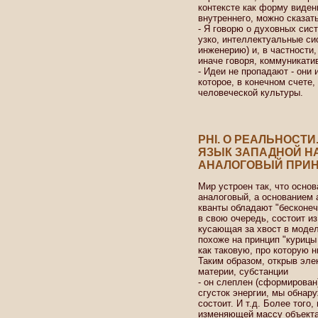
контексте как форму видени
внутреннего, можно сказать
- Я говорю о духовных сист
узко, интеллектуальные сис
инженерию) и, в частности
иначе говоря, коммуникати
- Идеи не пропадают - они 
которое, в конечном счете
человеческой культуры.
PHI. О РЕАЛЬНОСТИ
ЯЗЫК ЗАПАДНОЙ НА
АНАЛОГОВЫЙ ПРИ
Мир устроен так, что осно
аналоговый, а основанием 
кванты обладают "бесконеч
в свою очередь, состоит из
кусающая за хвост в моде
похоже на принцип "курицы
как таковую, про которую н
Таким образом, открыв элек
материи, субстанции
- он слеплен (сформирован)
сгусток энергии, мы обнару
состоит. И т.д. Более того
изменяющей массу объекта