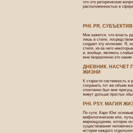
что это риторические вопр
расположенностью в сфере 
PHI. PR. СУБЪЕКТ
Мне кажется, что власть р
лишь в стиле, посредством
создает эту иллюзию. Я, 
стиля, из-за чего некоторы
и, вообще, являюсь слабым
мне безразлично кто каким 
ДНЕВНИК. НАСЧЕТ
ЖИЗНИ
К старости системность и
сохранить тот же объем жи
спонтанно был мне присущ 
живут дольше простых обы
PHI. PSY. МАГИЯ ЖИ
По сути, Карл Юнг основыв
мифологическом или, лучше
мироощущении, которое он 
существования человеческо
истории каждого отдельног