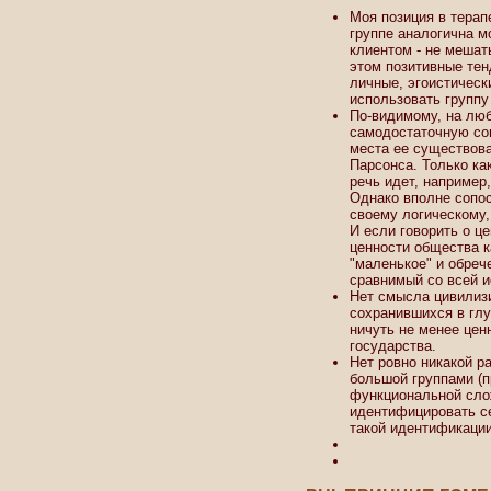
Моя позиция в терап
группе аналогична м
клиентом - не мешат
этом позитивные тен
личные, эгоистическ
использовать группу
По-видимому, на люб
самодостаточную со
места ее существова
Парсонса. Только ка
речь идет, например,
Однако вполне сопо
своему логическому,
И если говорить о це
ценности общества к
"маленькое" и обреч
сравнимый со всей и
Нет смысла цивилиз
сохранившихся в глу
ничуть не менее це
государства.
Нет ровно никакой р
большой группами (п
функциональной слож
идентифицировать се
такой идентификации