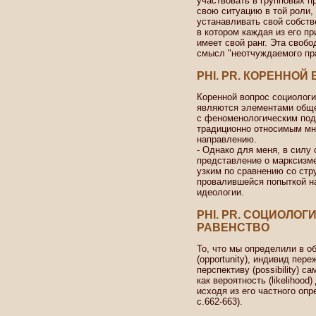
участвовать в групповых п
свою ситуацию в той роли,
устанавливать свой собств
в котором каждая из его п
имеет свой ранг. Эта свобо
смысл "неотчуждаемого пра
PHI. PR. КОРЕННОЙ
Коренной вопрос социологи
являются элементами обще
с феноменологическим подх
традиционно относимым мн
направлению.
- Однако для меня, в силу
представление о марксизме
узким по сравнению со стр
провалившейся попыткой н
идеологии.
PHI. PR. СОЦИОЛОГ
РАВЕНСТВО
То, что мы определили в о
(opportunity), индивид пер
перспективу (possibility) 
как вероятность (likelihoo
исходя из его частного опр
с.662-663).