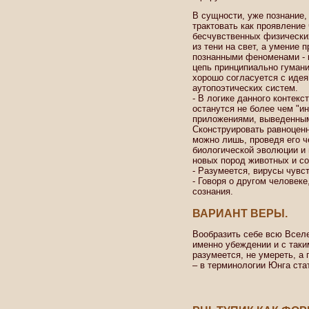
В сущности, уже познание,
трактовать как проявление
бесчувственных физически
из тени на свет, а умение
познанными феноменами - к
цепь принципиально гумани
хорошо согласуется с идея
аутопоэтических систем.
- В логике данного контек
останутся не более чем "
приложениями, выведенным
Сконструировать равноценн
можно лишь, проведя его ч
биологической эволюции и 
новых пород животных и со
- Разумеется, вирусы чувс
- Говоря о другом человек
сознания.
ВАРИАНТ ВЕРЫ.
Вообразить себе всю Вселе
именно убеждении и с так
разумеется, не умереть, а
– в терминологии Юнга ста